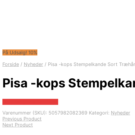
På Udsalg! 10%
Forside
/
Nyheder
/
Pisa -kops Stempelkande Sort Træhån
Pisa -kops Stempelka
På Udsalg hos Barlife.dk
Varenummer (SKU):
5057982082369
Kategori:
Nyheder
Previous Product
Next Product