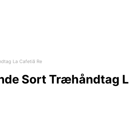
dtag La Cafetiã Re
nde Sort Træhåndtag L