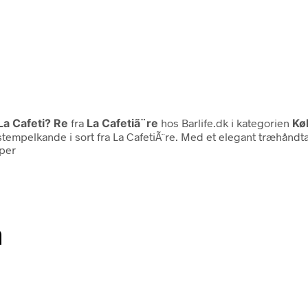
a Cafeti? Re
fra
La Cafetiã¨re
hos Barlife.dk i kategorien
Kø
s stempelkande i sort fra La CafetiÃ¨re. Med et elegant træhå
pper
n