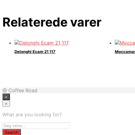
Relaterede varer
Delonghi Ecam 21 117
Moccamaste
@ Coffee Road
×
×
What are you looking for?