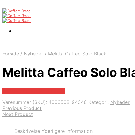
Forside
/
Nyheder
/
Melitta Caffeo Solo Black
Melitta Caffeo Solo Bl
Bedste pris hos Proshop.dk
Varenummer (SKU):
4006508194346
Kategori:
Nyheder
Previous Product
Next Product
Beskrivelse
Yderligere information