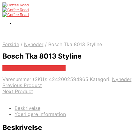
Forside
/
Nyheder
/
Bosch Tka 8013 Styline
Bosch Tka 8013 Styline
Bedste pris hos Proshop.dk
Varenummer (SKU):
4242002594965
Kategori:
Nyheder
Previous Product
Next Product
Beskrivelse
Yderligere information
Beskrivelse