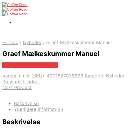
Forside
/
Nyheder
/
Graef Mælkeskummer Manuel
Graef Mælkeskummer Manuel
Bedste pris hos Barlife.dk
Varenummer (SKU):
4001627038298
Kategori:
Nyheder
Previous Product
Next Product
Beskrivelse
Yderligere information
Beskrivelse