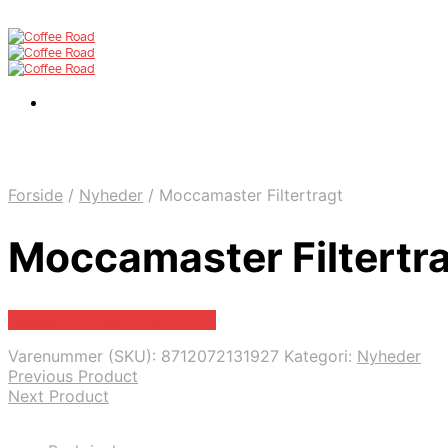
Forside
/
Nyheder
/
Moccamaster Filtertragt
Moccamaster Filtertr
Bedste pris hos Proshop.dk
Varenummer (SKU):
8712072131927
Kategori:
Nyheder
Previous Product
Next Product