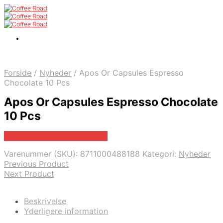
Forside
/
Nyheder
/
Apos Or Capsules Espresso
Chocolate 10 Pcs
Apos Or Capsules Espresso Chocolate
10 Pcs
Bedste pris hos Proshop.dk
Varenummer (SKU):
8711000488188
Kategori:
Nyheder
Previous Product
Next Product
Beskrivelse
Yderligere information