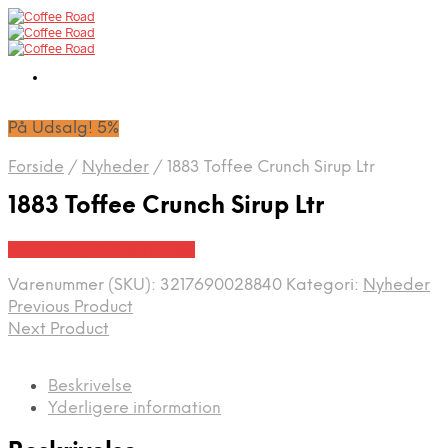
På Udsalg! 5%
Forside
/
Nyheder
/
1883 Toffee Crunch Sirup Ltr
1883 Toffee Crunch Sirup Ltr
På Udsalg hos Barlife.dk
Varenummer (SKU):
3217690028840
Kategori:
Nyheder
Previous Product
Next Product
Beskrivelse
Yderligere information