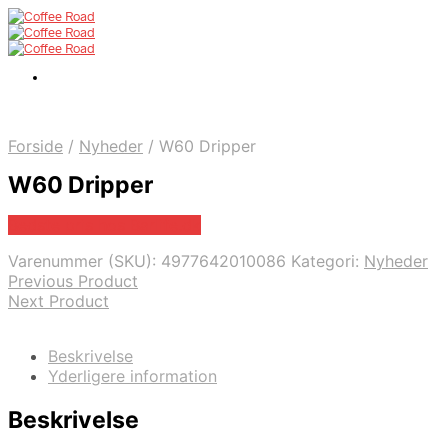
Forside
/
Nyheder
/
W60 Dripper
W60 Dripper
Bedste pris hos Barlife.dk
Varenummer (SKU):
4977642010086
Kategori:
Nyheder
Previous Product
Next Product
Beskrivelse
Yderligere information
Beskrivelse