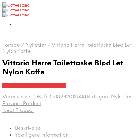
Forside
/
Nyheder
/
Vittorio Herre Toilettaske Blød Let
Nylon Kaffe
Vittorio Herre Toilettaske Blød Let
Nylon Kaffe
Bedste pris hos Proshop.dk
Varenummer (SKU):
5713982012538
Kategori:
Nyheder
Previous Product
Next Product
Beskrivelse
Yderligere information