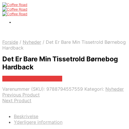
Forside
/
Nyheder
/
Det Er Bare Min Tissetrold Børnebog
Hardback
Det Er Bare Min Tissetrold Børnebog
Hardback
Bedste pris hos Proshop.dk
Varenummer (SKU):
9788794557559
Kategori:
Nyheder
Previous Product
Next Product
Beskrivelse
Yderligere information