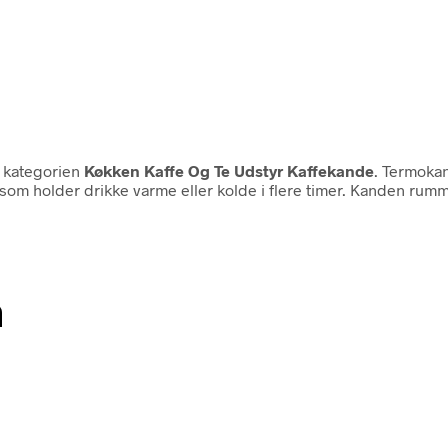
i kategorien
Køkken Kaffe Og Te Udstyr Kaffekande
. Termokan
om holder drikke varme eller kolde i flere timer. Kanden rummer 0
n