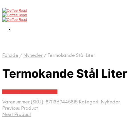
Forside
/
Nyheder
/
Termokande Stål Liter
Termokande Stål Liter
Bedste pris hos Barlife.dk
Varenummer (SKU):
8711369445815
Kategori:
Nyheder
Previous Product
Next Product