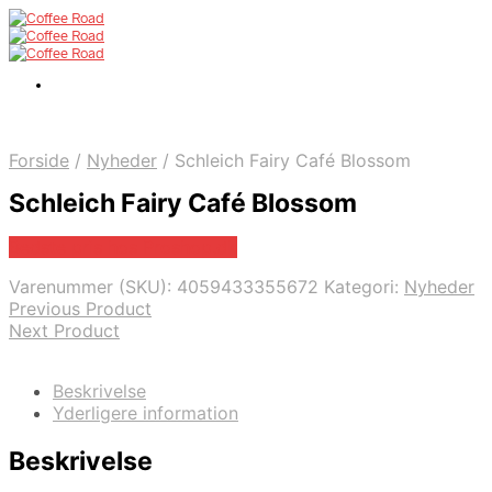
Forside
/
Nyheder
/
Schleich Fairy Café Blossom
Schleich Fairy Café Blossom
Bedste pris hos Proshop.dk
Varenummer (SKU):
4059433355672
Kategori:
Nyheder
Previous Product
Next Product
Beskrivelse
Yderligere information
Beskrivelse