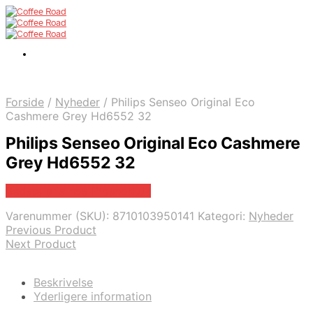
Forside
/
Nyheder
/
Philips Senseo Original Eco
Cashmere Grey Hd6552 32
Philips Senseo Original Eco Cashmere
Grey Hd6552 32
Bedste pris hos Proshop.dk
Varenummer (SKU):
8710103950141
Kategori:
Nyheder
Previous Product
Next Product
Beskrivelse
Yderligere information