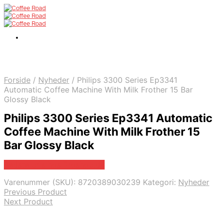
Forside
/
Nyheder
/
Philips 3300 Series Ep3341
Automatic Coffee Machine With Milk Frother 15 Bar
Glossy Black
Philips 3300 Series Ep3341 Automatic
Coffee Machine With Milk Frother 15
Bar Glossy Black
Bedste pris hos Proshop.dk
Varenummer (SKU):
8720389030239
Kategori:
Nyheder
Previous Product
Next Product