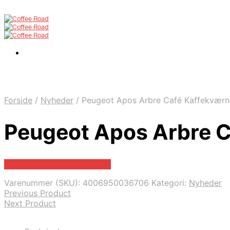
Forside
/
Nyheder
/
Peugeot Apos Arbre Café Kaffekværn
Peugeot Apos Arbre C
Bedste pris hos Proshop.dk
Varenummer (SKU):
4006950036706
Kategori:
Nyheder
Previous Product
Next Product