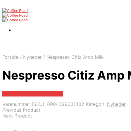
Forside
/
Nyheder
/
Nespresso Citiz Amp Milk
Nespresso Citiz Amp 
Bedste pris hos Proshop.dk
Varenummer (SKU):
8004399331402
Kategori:
Nyheder
Previous Product
Next Product