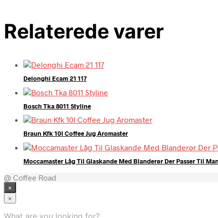
Relaterede varer
Delonghi Ecam 21 117
Bosch Tka 8011 Styline
Braun Kfk 10l Coffee Jug Aromaster
Moccamaster Låg Til Glaskande Med Blanderør Der Passer Til Ma
@ Coffee Road
×
×
What are you looking for?