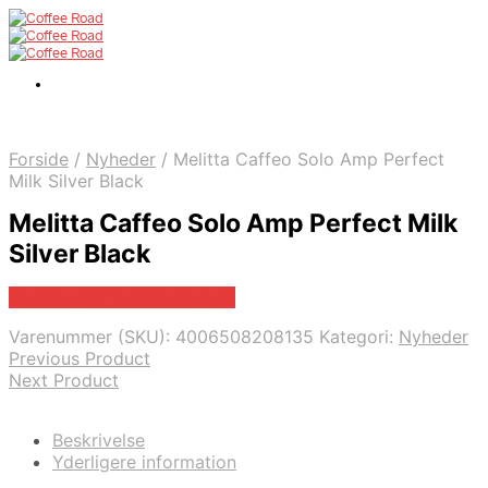
Forside
/
Nyheder
/
Melitta Caffeo Solo Amp Perfect
Milk Silver Black
Melitta Caffeo Solo Amp Perfect Milk
Silver Black
Bedste pris hos Proshop.dk
Varenummer (SKU):
4006508208135
Kategori:
Nyheder
Previous Product
Next Product
Beskrivelse
Yderligere information