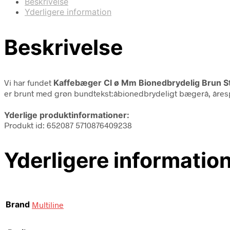
Beskrivelse
Yderligere information
Beskrivelse
Vi har fundet
Kaffebæger Cl ø Mm Bionedbrydelig Brun S
er brunt med grøn bundtekst:âbionedbrydeligt bægerâ, âres
Yderlige produktinformationer:
Produkt id: 652087 5710876409238
Yderligere informatio
Brand
Multiline