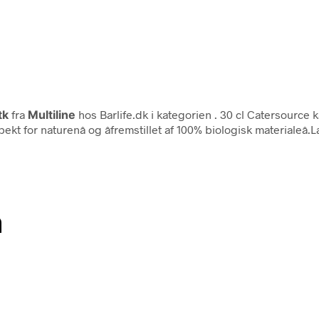
tk
fra
Multiline
hos Barlife.dk i kategorien
. 30 cl Catersource
pekt for naturenâ og âfremstillet af 100% biologisk material
n