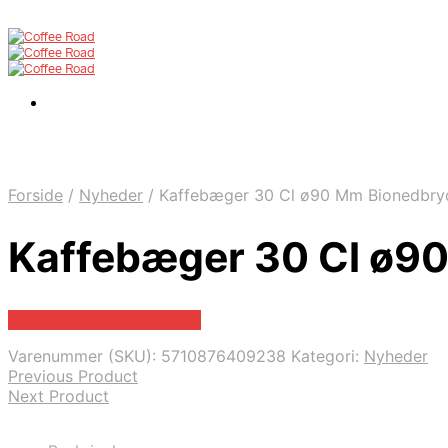
Forside
/
Nyheder
/
Kaffebæger 30 Cl ø90 Mm Bionedbryd
Kaffebæger 30 Cl ø90
Bedste pris hos Barlife.dk
Varenummer (SKU):
5710876409238
Kategori:
Nyheder
Previous Product
Next Product