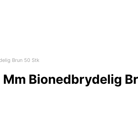
elig Brun 50 Stk
 Mm Bionedbrydelig Br