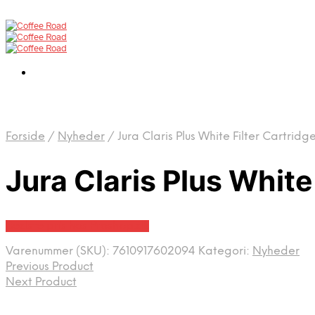
Forside
/
Nyheder
/
Jura Claris Plus White Filter Cartridg
Jura Claris Plus White
Bedste pris hos Proshop.dk
Varenummer (SKU):
7610917602094
Kategori:
Nyheder
Previous Product
Next Product