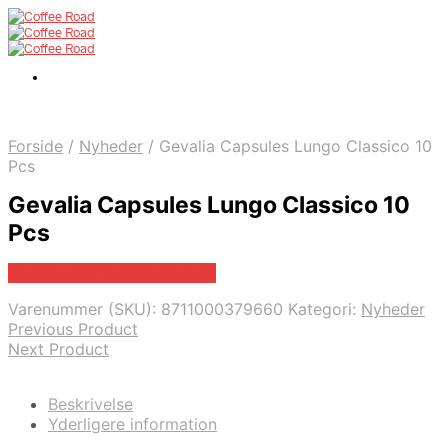
Forside
/
Nyheder
/
Gevalia Capsules Lungo Classico 10
Pcs
Gevalia Capsules Lungo Classico 10
Pcs
Bedste pris hos Proshop.dk
Varenummer (SKU):
8711000379660
Kategori:
Nyheder
Previous Product
Next Product
Beskrivelse
Yderligere information