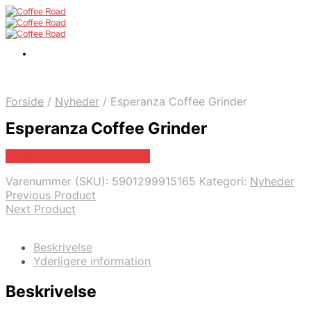
Forside
/
Nyheder
/
Esperanza Coffee Grinder
Esperanza Coffee Grinder
Bedste pris hos Proshop.dk
Varenummer (SKU):
5901299915165
Kategori:
Nyheder
Previous Product
Next Product
Beskrivelse
Yderligere information
Beskrivelse