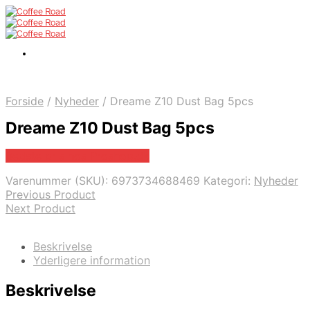
Forside
/
Nyheder
/
Dreame Z10 Dust Bag 5pcs
Dreame Z10 Dust Bag 5pcs
Bedste pris hos Proshop.dk
Varenummer (SKU):
6973734688469
Kategori:
Nyheder
Previous Product
Next Product
Beskrivelse
Yderligere information
Beskrivelse