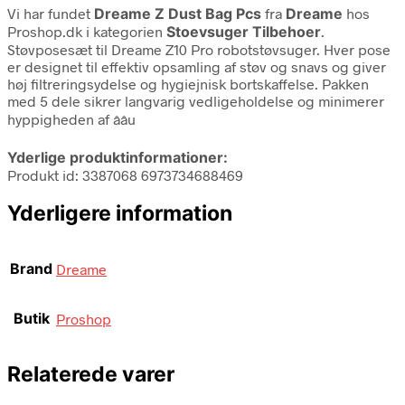
Vi har fundet
Dreame Z Dust Bag Pcs
fra
Dreame
hos
Proshop.dk i kategorien
Stoevsuger Tilbehoer
.
Støvposesæt til Dreame Z10 Pro robotstøvsuger. Hver pose
er designet til effektiv opsamling af støv og snavs og giver
høj filtreringsydelse og hygiejnisk bortskaffelse. Pakken
med 5 dele sikrer langvarig vedligeholdelse og minimerer
hyppigheden af ââu
Yderlige produktinformationer:
Produkt id: 3387068 6973734688469
Yderligere information
Brand
Dreame
Butik
Proshop
Relaterede varer