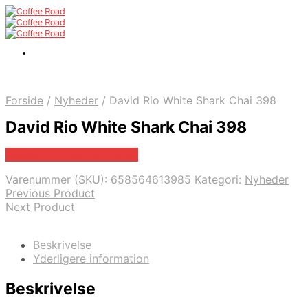
Forside
/
Nyheder
/
David Rio White Shark Chai 398
David Rio White Shark Chai 398
Bedste pris hos Barlife.dk
Varenummer (SKU):
658564613985
Kategori:
Nyheder
Previous Product
Next Product
Beskrivelse
Yderligere information
Beskrivelse