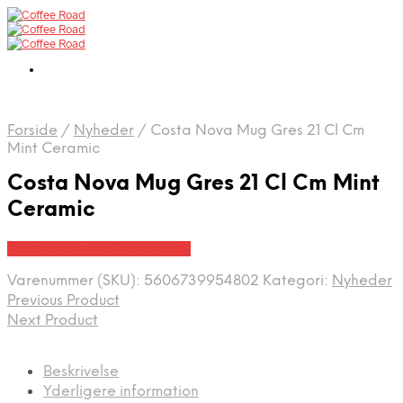
Forside
/
Nyheder
/
Costa Nova Mug Gres 21 Cl Cm
Mint Ceramic
Costa Nova Mug Gres 21 Cl Cm Mint
Ceramic
Bedste pris hos Proshop.dk
Varenummer (SKU):
5606739954802
Kategori:
Nyheder
Previous Product
Next Product
Beskrivelse
Yderligere information