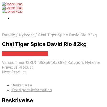
Forside
/
Nyheder
/
Chai Tiger Spice David Rio 82kg
Chai Tiger Spice David Rio 82kg
Bedste pris hos Barlife.dk
Varenummer (SKU):
658564858881
Kategori:
Nyheder
Previous Product
Next Product
Beskrivelse
Yderligere information
Beskrivelse