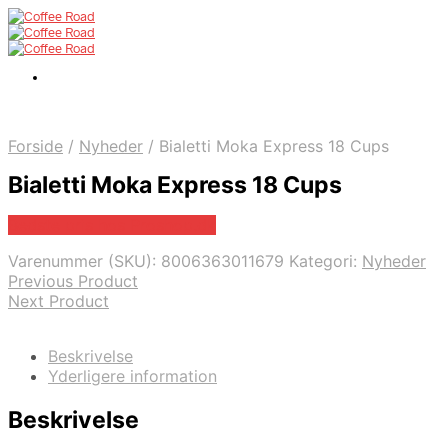
Forside
/
Nyheder
/
Bialetti Moka Express 18 Cups
Bialetti Moka Express 18 Cups
Bedste pris hos Proshop.dk
Varenummer (SKU):
8006363011679
Kategori:
Nyheder
Previous Product
Next Product
Beskrivelse
Yderligere information
Beskrivelse