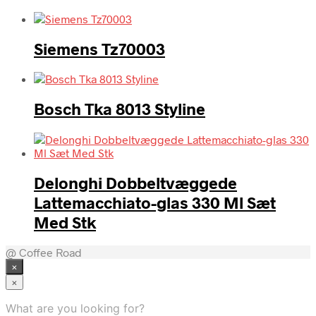
Siemens Tz70003
Bosch Tka 8013 Styline
Delonghi Dobbeltvæggede
Lattemacchiato-glas 330 Ml Sæt
Med Stk
@ Coffee Road
×
×
What are you looking for?