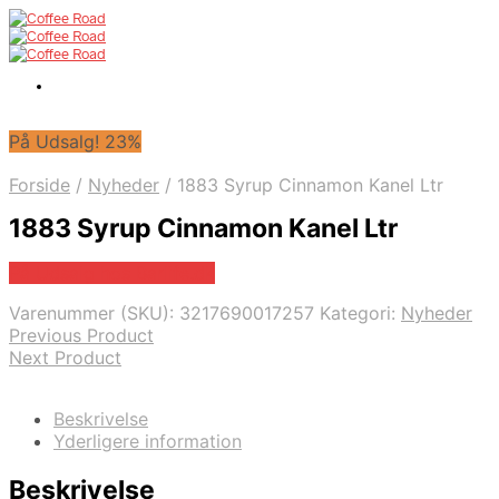
På Udsalg! 23%
Forside
/
Nyheder
/
1883 Syrup Cinnamon Kanel Ltr
1883 Syrup Cinnamon Kanel Ltr
På Udsalg hos Barlife.dk
Varenummer (SKU):
3217690017257
Kategori:
Nyheder
Previous Product
Next Product
Beskrivelse
Yderligere information
Beskrivelse