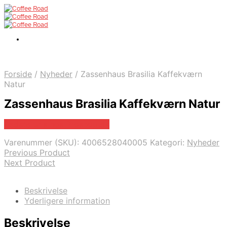
Forside
/
Nyheder
/
Zassenhaus Brasilia Kaffekværn
Natur
Zassenhaus Brasilia Kaffekværn Natur
Bedste pris hos Proshop.dk
Varenummer (SKU):
4006528040005
Kategori:
Nyheder
Previous Product
Next Product
Beskrivelse
Yderligere information
Beskrivelse