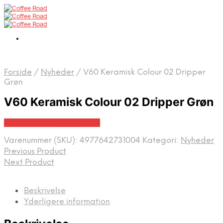
Forside
/
Nyheder
/
V60 Keramisk Colour 02 Dripper
Grøn
V60 Keramisk Colour 02 Dripper Grøn
Bedste pris hos Barlife.dk
Varenummer (SKU):
4977642731004
Kategori:
Nyheder
Previous Product
Next Product
Beskrivelse
Yderligere information