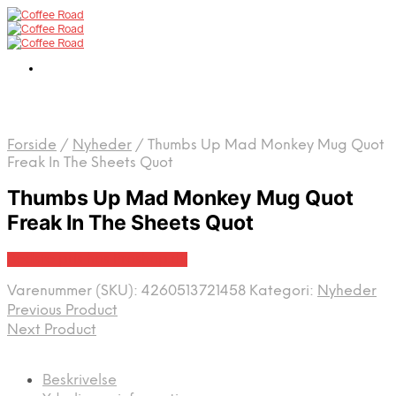
Forside
/
Nyheder
/
Thumbs Up Mad Monkey Mug Quot
Freak In The Sheets Quot
Thumbs Up Mad Monkey Mug Quot
Freak In The Sheets Quot
Bedste pris hos Proshop.dk
Varenummer (SKU):
4260513721458
Kategori:
Nyheder
Previous Product
Next Product
Beskrivelse