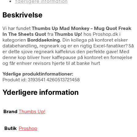
Yderligere information
Beskrivelse
Vi har fundet
Thumbs Up Mad Monkey – Mug Quot Freak
In The Sheets Quot
fra
Thumbs Up!
hos Proshop.dk i
kategorien
Borddaekning
. Din kollega på kontoret elsker
databehandling, regneark og er en rigtig Excel-fanatiker? Så
er dette sjove regneark kaffekrus den perfekte gave! Med
denne kop bliver hver kaffepause på kontoret en fornøjelse
og får enhver revisors hjerte til at banke hurt
Yderlige produktinformationer:
Produkt id: 3193541 4260513721458
Yderligere information
Brand
Thumbs Up!
Butik
Proshop