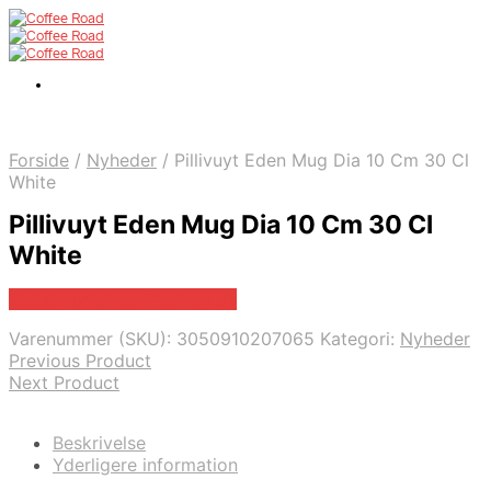
Forside
/
Nyheder
/
Pillivuyt Eden Mug Dia 10 Cm 30 Cl
White
Pillivuyt Eden Mug Dia 10 Cm 30 Cl
White
Bedste pris hos Proshop.dk
Varenummer (SKU):
3050910207065
Kategori:
Nyheder
Previous Product
Next Product
Beskrivelse
Yderligere information