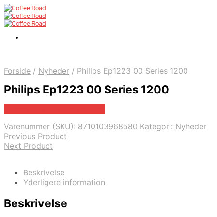
Forside
/
Nyheder
/
Philips Ep1223 00 Series 1200
Philips Ep1223 00 Series 1200
Bedste pris hos Proshop.dk
Varenummer (SKU):
8710103968580
Kategori:
Nyheder
Previous Product
Next Product
Beskrivelse
Yderligere information
Beskrivelse