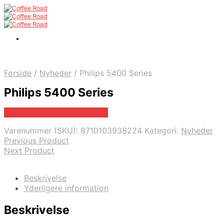
Forside
/
Nyheder
/
Philips 5400 Series
Philips 5400 Series
Bedste pris hos Proshop.dk
Varenummer (SKU):
8710103938224
Kategori:
Nyheder
Previous Product
Next Product
Beskrivelse
Yderligere information
Beskrivelse