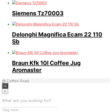
Siemens Tz70003
Delonghi Magnifica Ecam 22 110
Sb
Braun Kfk 10l Coffee Jug
Aromaster
@ Coffee Road
×
×
What are you looking for?