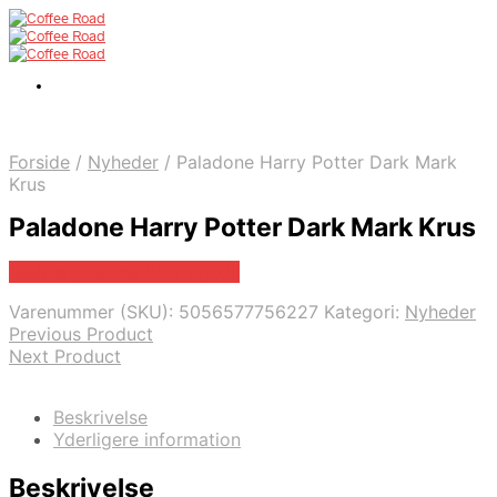
Forside
/
Nyheder
/
Paladone Harry Potter Dark Mark
Krus
Paladone Harry Potter Dark Mark Krus
Bedste pris hos Proshop.dk
Varenummer (SKU):
5056577756227
Kategori:
Nyheder
Previous Product
Next Product
Beskrivelse
Yderligere information
Beskrivelse