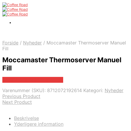
Forside
/
Nyheder
/
Moccamaster Thermoserver Manuel
Fill
Moccamaster Thermoserver Manuel
Fill
Bedste pris hos Proshop.dk
Varenummer (SKU):
8712072192614
Kategori:
Nyheder
Previous Product
Next Product
Beskrivelse
Yderligere information