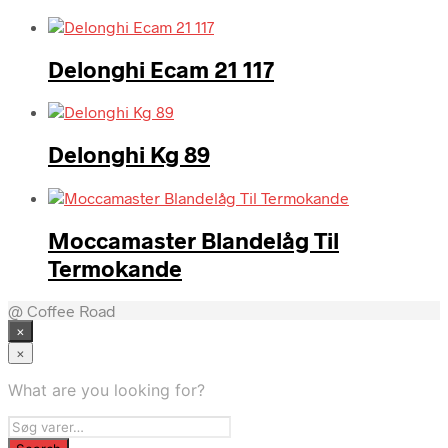
Delonghi Ecam 21 117
Delonghi Kg 89
Moccamaster Blandelåg Til
Termokande
@ Coffee Road
×
×
What are you looking for?