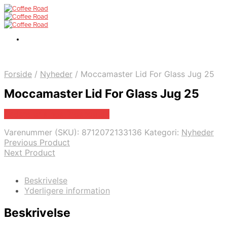
Forside
/
Nyheder
/
Moccamaster Lid For Glass Jug 25
Moccamaster Lid For Glass Jug 25
Bedste pris hos Proshop.dk
Varenummer (SKU):
8712072133136
Kategori:
Nyheder
Previous Product
Next Product
Beskrivelse
Yderligere information
Beskrivelse