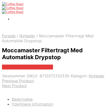
Forside
/
Nyheder
/
Moccamaster Filtertragt Med
Automatisk Drypstop
Moccamaster Filtertragt Med
Automatisk Drypstop
Bedste pris hos Proshop.dk
Varenummer (SKU):
8712072132535
Kategori:
Nyheder
Previous Product
Next Product
Beskrivelse
Yderligere information