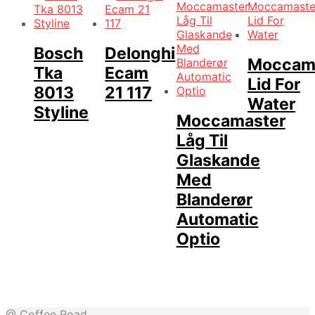
Bosch
Delonghi
Moccam
Tka
Ecam
Lid For
8013
21 117
Water
Styline
Moccamaster
Låg Til
Glaskande
Med
Blanderør
Automatic
Optio
@ Coffee Road