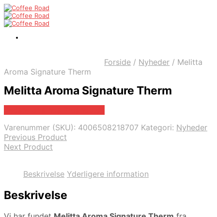
Forside
/
Nyheder
/
Melitta
Aroma Signature Therm
Melitta Aroma Signature Therm
Bedste pris hos Proshop.dk
Varenummer (SKU):
4006508218707
Kategori:
Nyheder
Previous Product
Next Product
Beskrivelse
Yderligere information
Beskrivelse
Vi har fundet
Melitta Aroma Signature Therm
fra