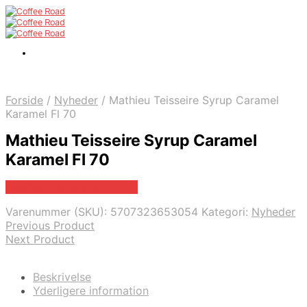
Forside
/
Nyheder
/
Mathieu Teisseire Syrup Caramel
Karamel Fl 70
Mathieu Teisseire Syrup Caramel
Karamel Fl 70
Bedste pris hos Barlife.dk
Varenummer (SKU):
5707323653054
Kategori:
Nyheder
Previous Product
Next Product
Beskrivelse
Yderligere information