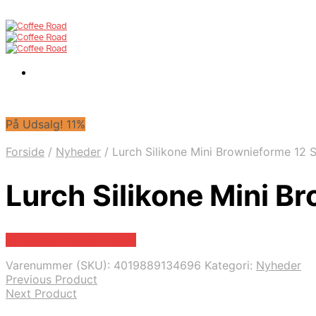
På Udsalg! 11%
Forside
/
Nyheder
/
Lurch Silikone Mini Brownieforme 12 
Lurch Silikone Mini B
På Udsalg hos Barlife.dk
Varenummer (SKU):
4019889134696
Kategori:
Nyheder
Previous Product
Next Product