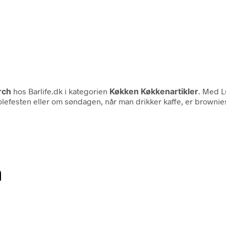
rch
hos Barlife.dk i kategorien
Køkken Køkkenartikler
. Med L
lefesten eller om søndagen, når man drikker kaffe, er brownies
n