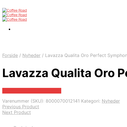
Forside
/
Nyheder
/
Lavazza Qualita Oro Perfect Sympho
Lavazza Qualita Oro 
Bedste pris hos Proshop.dk
Varenummer (SKU):
8000070012141
Kategori:
Nyheder
Previous Product
Next Product