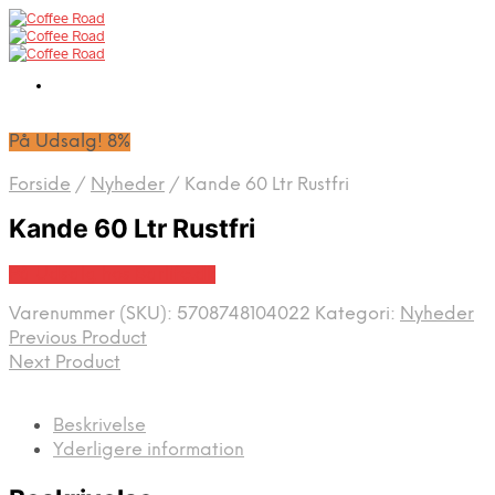
På Udsalg! 8%
Forside
/
Nyheder
/
Kande 60 Ltr Rustfri
Kande 60 Ltr Rustfri
På Udsalg hos Barlife.dk
Varenummer (SKU):
5708748104022
Kategori:
Nyheder
Previous Product
Next Product
Beskrivelse
Yderligere information