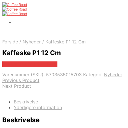
Forside
/
Nyheder
/
Kaffeske P1 12 Cm
Kaffeske P1 12 Cm
Bedste pris hos Barlife.dk
Varenummer (SKU):
5703535015703
Kategori:
Nyheder
Previous Product
Next Product
Beskrivelse
Yderligere information
Beskrivelse