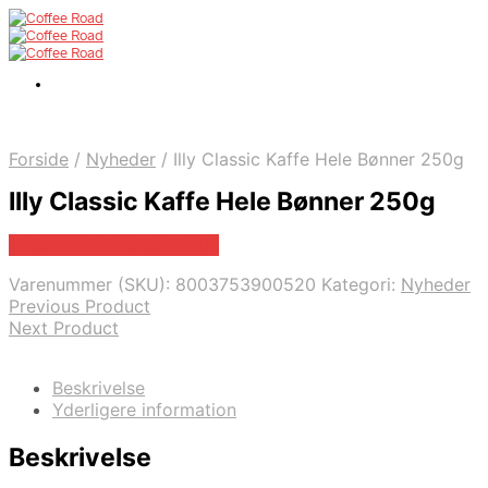
Forside
/
Nyheder
/
Illy Classic Kaffe Hele Bønner 250g
Illy Classic Kaffe Hele Bønner 250g
Bedste pris hos Barlife.dk
Varenummer (SKU):
8003753900520
Kategori:
Nyheder
Previous Product
Next Product
Beskrivelse
Yderligere information
Beskrivelse