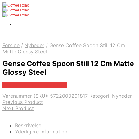
Forside
/
Nyheder
/
Gense Coffee Spoon Still 12 Cm
Matte Glossy Steel
Gense Coffee Spoon Still 12 Cm Matte
Glossy Steel
Bedste pris hos Proshop.dk
Varenummer (SKU):
5722000291817
Kategori:
Nyheder
Previous Product
Next Product
Beskrivelse
Yderligere information