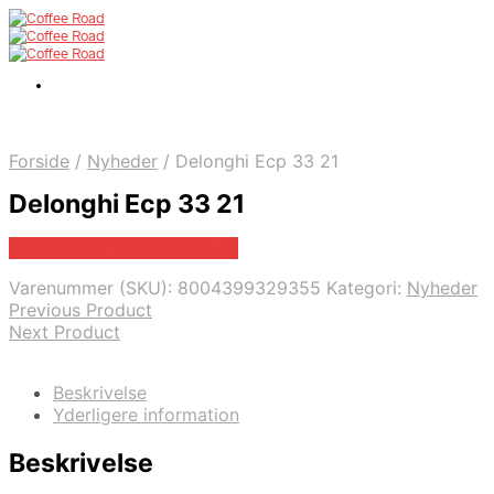
Forside
/
Nyheder
/
Delonghi Ecp 33 21
Delonghi Ecp 33 21
Bedste pris hos Proshop.dk
Varenummer (SKU):
8004399329355
Kategori:
Nyheder
Previous Product
Next Product
Beskrivelse
Yderligere information
Beskrivelse