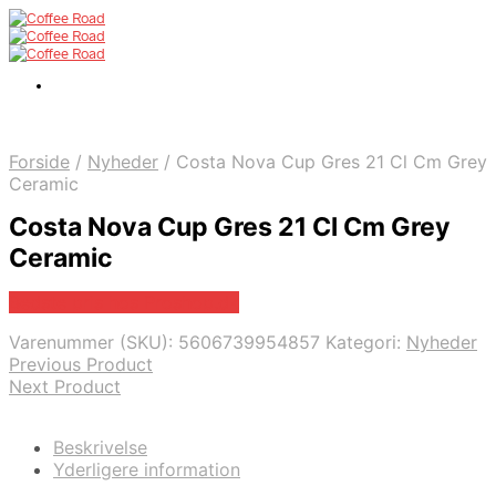
Forside
/
Nyheder
/
Costa Nova Cup Gres 21 Cl Cm Grey
Ceramic
Costa Nova Cup Gres 21 Cl Cm Grey
Ceramic
Bedste pris hos Proshop.dk
Varenummer (SKU):
5606739954857
Kategori:
Nyheder
Previous Product
Next Product
Beskrivelse
Yderligere information