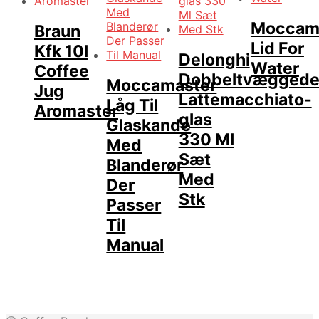
Moccam
Braun
Lid For
Kfk 10l
Delonghi
Water
Coffee
Dobbeltvægged
Moccamaster
Jug
Lattemacchiato-
Låg Til
Aromaster
glas
Glaskande
330 Ml
Med
Sæt
Blanderør
Med
Der
Stk
Passer
Til
Manual