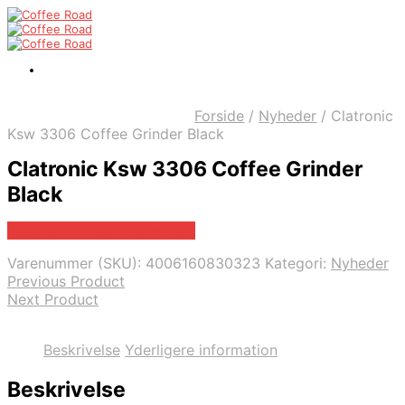
Forside
/
Nyheder
/
Clatronic
Ksw 3306 Coffee Grinder Black
Clatronic Ksw 3306 Coffee Grinder
Black
Bedste pris hos Proshop.dk
Varenummer (SKU):
4006160830323
Kategori:
Nyheder
Previous Product
Next Product
Beskrivelse
Yderligere information
Beskrivelse