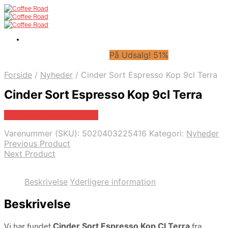
På Udsalg! 51%
Forside
/
Nyheder
/
Cinder Sort Espresso Kop 9cl Terra
Cinder Sort Espresso Kop 9cl Terra
På Udsalg hos Barlife.dk
Varenummer (SKU):
5020403225416
Kategori:
Nyheder
Previous Product
Next Product
Beskrivelse
Yderligere information
Beskrivelse
Vi har fundet
Cinder Sort Espresso Kop Cl Terra
fra