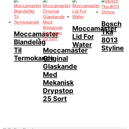
Bosch
Moccamaster
Tka
Moccamaster
Lid For
8013
Blandelåg
Water
Styline
Til
Moccamaster
Termokande
Original
Glaskande
Med
Mekanisk
Drypstop
25 Sort