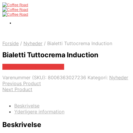
Forside
/
Nyheder
/
Bialetti Tuttocrema Induction
Bialetti Tuttocrema Induction
Bedste pris hos Proshop.dk
Varenummer (SKU):
8006363027236
Kategori:
Nyheder
Previous Product
Next Product
Beskrivelse
Yderligere information
Beskrivelse